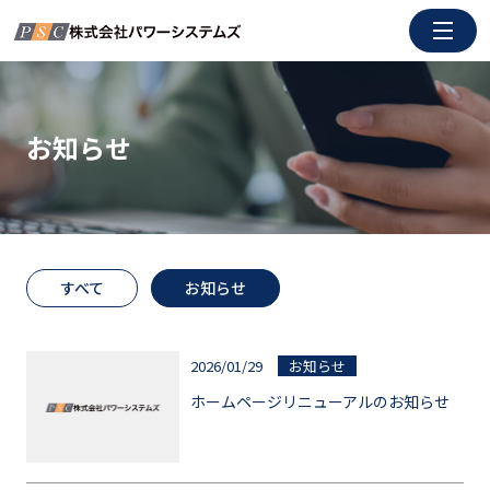
コ
ン
テ
ン
ツ
お知らせ
に
ス
キ
ッ
プ
すべて
お知らせ
2026/01/29
お知らせ
ホームページリニューアルのお知らせ