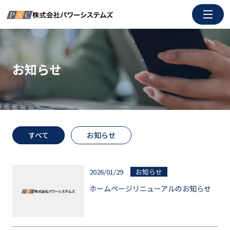
コ
ン
テ
ン
ツ
お知らせ
に
ス
キ
ッ
プ
すべて
お知らせ
2026/01/29
お知らせ
ホームページリニューアルのお知らせ